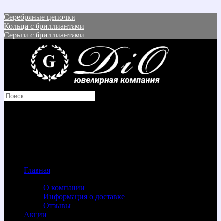
Серебряные цепочки
Кольца с бриллиантами
Серьги с бриллиантами
Корзина покупок
Товаров: 0 (0 р.)
В корзине пусто!
Menu
Главная
Информация
О компании
Информация о доставке
Отзывы
Акции