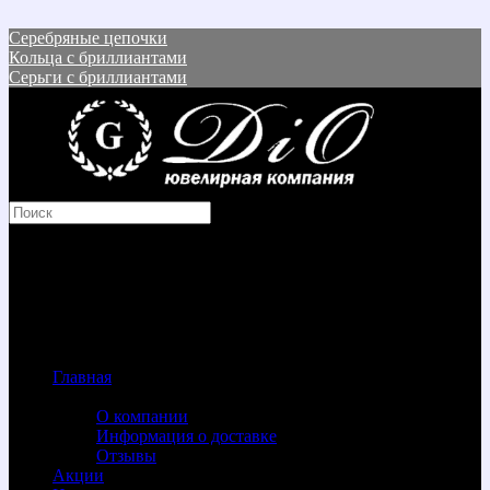
Серебряные цепочки
Кольца с бриллиантами
Серьги с бриллиантами
Корзина покупок
Товаров: 0 (0 р.)
В корзине пусто!
Menu
Главная
Информация
О компании
Информация о доставке
Отзывы
Акции